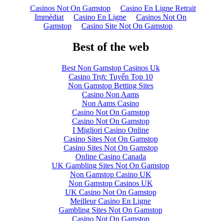
Casinos Not On Gamstop
Casino En Ligne Retrait
Immédiat
Casino En Ligne
Casinos Not On
Gamstop
Casino Site Not On Gamstop
Best of the web
Best Non Gamstop Casinos Uk
Casino Trực Tuyến Top 10
Non Gamstop Betting Sites
Casino Non Aams
Non Aams Casino
Casino Not On Gamstop
Casino Not On Gamstop
I Migliori Casino Online
Casino Sites Not On Gamstop
Casino Sites Not On Gamstop
Online Casino Canada
UK Gambling Sites Not On Gamstop
Non Gamstop Casino UK
Non Gamstop Casinos UK
UK Casino Not On Gamstop
Meilleur Casino En Ligne
Gambling Sites Not On Gamstop
Casino Not On Gamstop