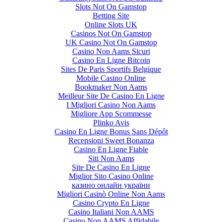
Slots Not On Gamstop
Betting Site
Online Slots UK
Casinos Not On Gamstop
UK Casino Not On Gamstop
Casino Non Aams Sicuri
Casino En Ligne Bitcoin
Sites De Paris Sportifs Belgique
Mobile Casino Online
Bookmaker Non Aams
Meilleur Site De Casino En Ligne
I Migliori Casino Non Aams
Migliore App Scommesse
Plinko Avis
Casino En Ligne Bonus Sans Dépôt
Recensioni Sweet Bonanza
Casino En Ligne Fiable
Siti Non Aams
Site De Casino En Ligne
Miglior Sito Casino Online
казино онлайн україни
Migliori Casinò Online Non Aams
Casino Crypto En Ligne
Casino Italiani Non AAMS
Casino Non AAMS Affidabile