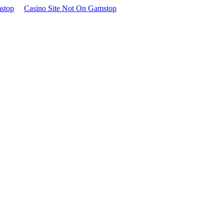
stop
Casino Site Not On Gamstop