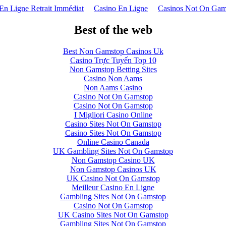
En Ligne Retrait Immédiat
Casino En Ligne
Casinos Not On Gam
Best of the web
Best Non Gamstop Casinos Uk
Casino Trực Tuyến Top 10
Non Gamstop Betting Sites
Casino Non Aams
Non Aams Casino
Casino Not On Gamstop
Casino Not On Gamstop
I Migliori Casino Online
Casino Sites Not On Gamstop
Casino Sites Not On Gamstop
Online Casino Canada
UK Gambling Sites Not On Gamstop
Non Gamstop Casino UK
Non Gamstop Casinos UK
UK Casino Not On Gamstop
Meilleur Casino En Ligne
Gambling Sites Not On Gamstop
Casino Not On Gamstop
UK Casino Sites Not On Gamstop
Gambling Sites Not On Gamstop