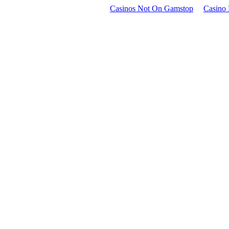
Casinos Not On Gamstop
Casino 